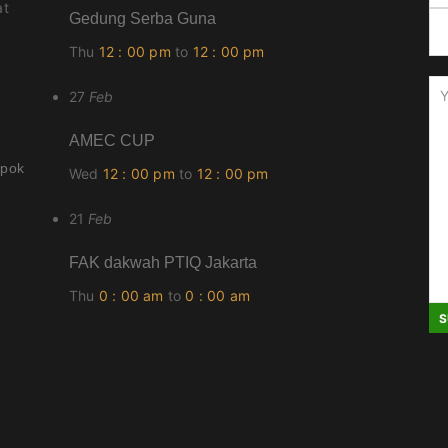
at
Gedung Serba Guna
Thu
12 : 00 pm
to
12 : 00 pm
27
Feb
AMEC CUP
epok
Wed
12 : 00 pm
to
12 : 00 pm
21
Feb
FAK dakwah PTIQ Jakarta
Thu
0 : 00 am
to
0 : 00 am