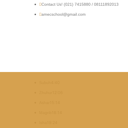
Contact Us! (021) 7415880 / 08111892013
amecschool@gmail.com
4:40
Subuh
12:06
Zhuhur
15:14
Ashar
18:14
Magrib
19:24
Isha