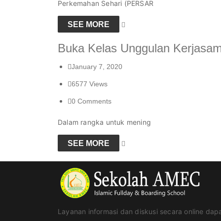
Perkemahan Sehari (PERSAR
SEE MORE
Buka Kelas Unggulan Kerjasa
January 7, 2020
6577
Views
0
Comments
Dalam rangka untuk mening
SEE MORE
Layanan informasi dan diskusi secara online dap