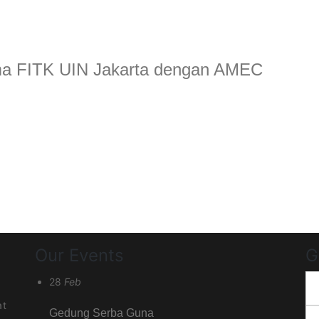
ma FITK UIN Jakarta dengan AMEC
Our Events
G
28
Feb
at
Gedung Serba Guna