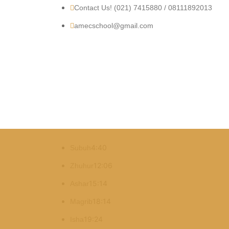
Contact Us! (021) 7415880 / 08111892013
amecschool@gmail.com
4:40
Subuh
12:06
Zhuhur
15:14
Ashar
18:14
Magrib
19:24
Isha