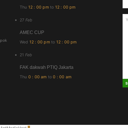
Thu
12 : 00 pm
to
12 : 00 pm
27
Feb
AMEC CUP
epok
Wed
12 : 00 pm
to
12 : 00 pm
21
Feb
FAK dakwah PTIQ Jakarta
Thu
0 : 00 am
to
0 : 00 am
y AntMediaHost