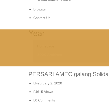
Browsur
Contact Us
Year
Homepage
2020 Archives
PERSARI AMEC galang Solidar
February 2, 2020
4615
Views
0
Comments