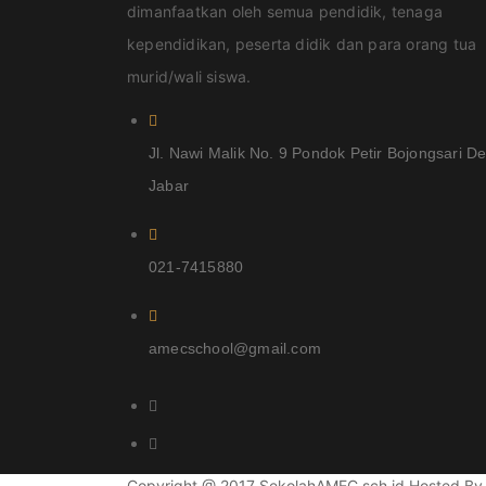
dimanfaatkan oleh semua pendidik, tenaga
kependidikan, peserta didik dan para orang tua
murid/wali siswa.
Jl. Nawi Malik No. 9 Pondok Petir Bojongsari D
Jabar
021-7415880
amecschool@gmail.com
Copyright @ 2017 SekolahAMEC.sch.id Hosted B