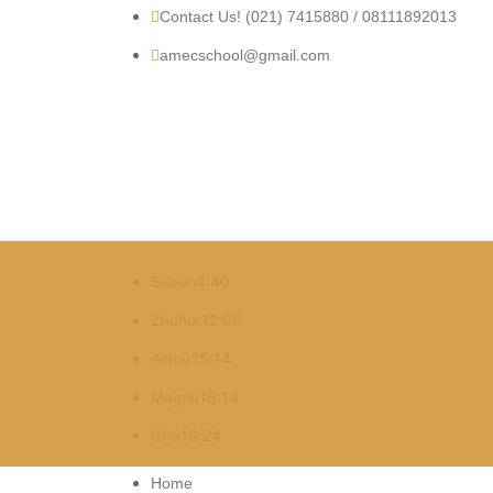
Contact Us! (021) 7415880 / 08111892013
amecschool@gmail.com
4:40
Subuh
12:06
Zhuhur
15:14
Ashar
18:14
Magrib
19:24
Isha
Home