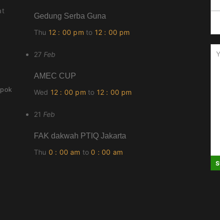
at
Gedung Serba Guna
Thu
12 : 00 pm
to
12 : 00 pm
27
Feb
AMEC CUP
epok
Wed
12 : 00 pm
to
12 : 00 pm
21
Feb
FAK dakwah PTIQ Jakarta
Thu
0 : 00 am
to
0 : 00 am